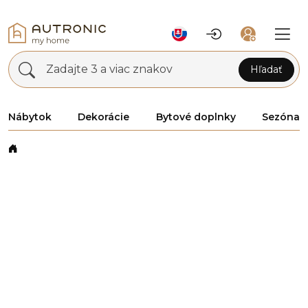
Zadajte 3 a viac znakov
Hľadať
Nábytok
Dekorácie
Bytové doplnky
Sezóna