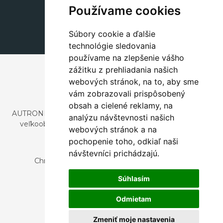
+420 311 604 182
Používame cookies
dekorace@autronic.cz
Súbory cookie a ďalšie
technológie sledovania
používame na zlepšenie vášho
zážitku z prehliadania našich
webových stránok, na to, aby sme
vám zobrazovali prispôsobený
obsah a cielené reklamy, na
AUTRONIC, s.r.o. je spoločnosť zaoberajúca sa dovozom a
analýzu návštevnosti našich
veľkoobchodným predajom dizajnového aj štýlového
webových stránok a na
nábytku a dekorácií.
pochopenie toho, odkiaľ naši
Česká republika
návštevníci prichádzajú.
Chrustenice 270, 267 12 Loděnice u Berouna
Slovensko
Súhlasím
Nová 366, 032 02 Závažná Poruba
Odmietam
Zmeniť moje nastavenia