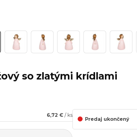
užový so zlatými krídlami
6,72 €
/ ks
Predaj ukončený