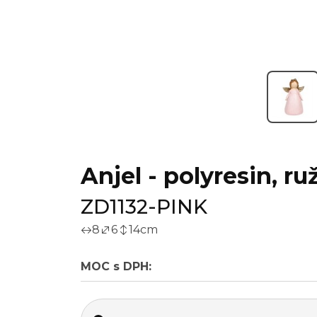
Anjel - polyresin, r
ZD1132-PINK
8
6
14
cm
MOC s DPH: