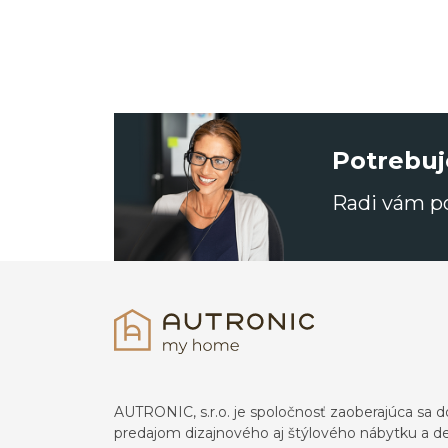
Potrebuj
Radi vám 
AUTRONIC, s.r.o. je spoločnosť zaoberajúca s
predajom dizajnového aj štýlového nábytku a dek