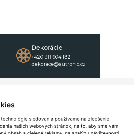
Dekorácie
+420 311 604 182
dekorace@autronic.cz
O spoločnosti
O nákupe
Kontakty
Obchodné podmienky
kies
O nás
Na stiahnutie
 technológie sledovania používame na zlepšenie
adania našich webových stránok, na to, aby sme vám
ný obsah a cielené reklamy, na analýzu návštevnosti