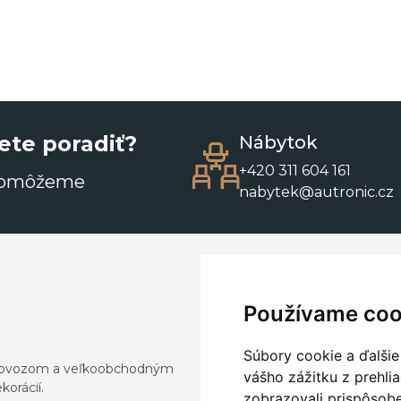
ete poradiť?
Nábytok
+420 311 604 161
pomôžeme
nabytek@autronic.cz
Používame coo
Súbory cookie a ďalšie
a dovozom a veľkoobchodným
vášho zážitku z prehli
orácií.
zobrazovali prispôsobe