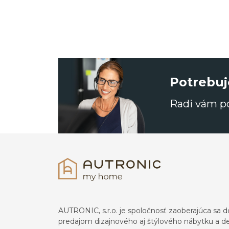
Potrebuj
Radi vám 
AUTRONIC, s.r.o. je spoločnosť zaoberajúca s
predajom dizajnového aj štýlového nábytku a dek