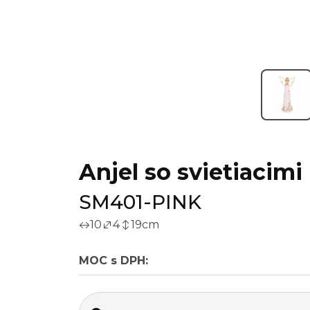
Anjel so svietiacimi
SM401-PINK
10
4
19
cm
MOC s DPH: