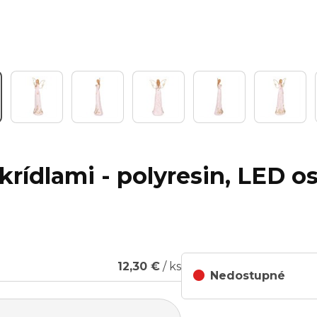
Wo
 krídlami - polyresin, LED os
12,30 €
/ ks
Nedostupné