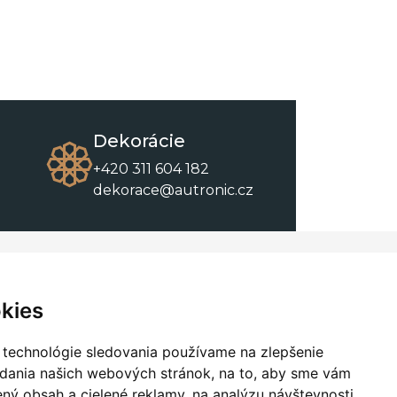
Dekorácie
+420 311 604 182
dekorace@autronic.cz
O spoločnosti
O nákupe
Kontakty
Obchodné podmienky
kies
O nás
Na stiahnutie
 technológie sledovania používame na zlepšenie
adania našich webových stránok, na to, aby sme vám
ný obsah a cielené reklamy, na analýzu návštevnosti