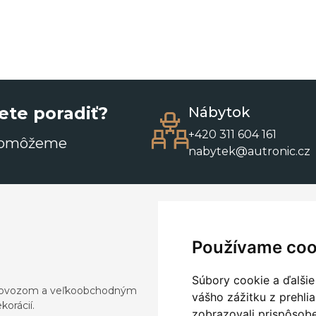
ete poradiť?
Nábytok
+420 311 604 161
pomôžeme
nabytek@autronic.cz
Používame coo
Súbory cookie a ďalšie
a dovozom a veľkoobchodným
vášho zážitku z prehli
orácií.
zobrazovali prispôsobe