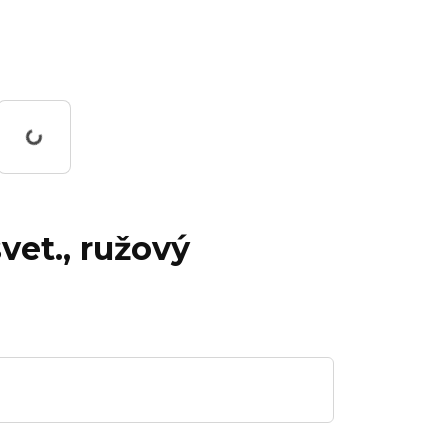
rking...
vet., ružový