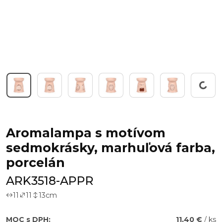
Working...
Aromalampa s motívom
sedmokrásky, marhuľová farba,
porcelán
ARK3518-APPR
11
11
13
cm
MOC s DPH:
11,40 €
/ ks