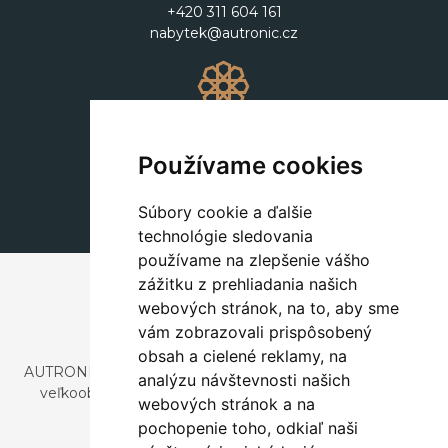
+420 311 604 161
nabytek@autronic.cz
Dekorácie
+420 311 604 182
Používame cookies
dekorace@autronic.cz
Súbory cookie a ďalšie
technológie sledovania
používame na zlepšenie vášho
zážitku z prehliadania našich
webových stránok, na to, aby sme
vám zobrazovali prispôsobený
obsah a cielené reklamy, na
AUTRONIC, s.r.o. je spoločnosť zaoberajúca sa dovozom a
analýzu návštevnosti našich
veľkoobchodným predajom dizajnového aj štýlového
webových stránok a na
nábytku a dekorácií.
pochopenie toho, odkiaľ naši