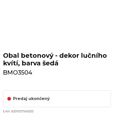
Obal betonový - dekor lučního
kvítí, barva šedá
BMO3504
Predaj ukončený
EAN: 8591957966515