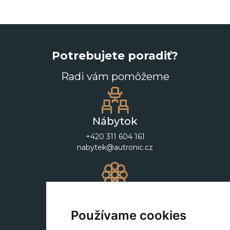
Potrebujete poradiť?
Radi vám pomôžeme
Nábytok
+420 311 604 161
nabytek@autronic.cz
Dekorácie
+420 311 604 182
Používame cookies
dekorace@autronic.cz