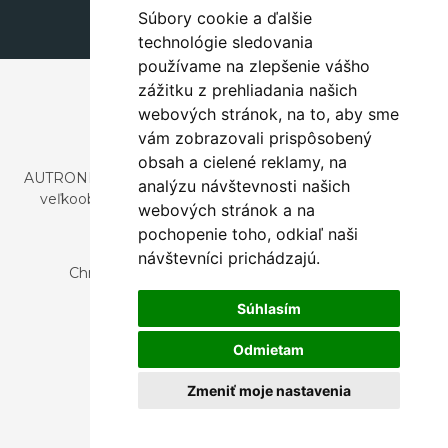
Súbory cookie a ďalšie
technológie sledovania
používame na zlepšenie vášho
zážitku z prehliadania našich
webových stránok, na to, aby sme
vám zobrazovali prispôsobený
obsah a cielené reklamy, na
AUTRONIC, s.r.o. je spoločnosť zaoberajúca sa dovozom a
analýzu návštevnosti našich
veľkoobchodným predajom dizajnového aj štýlového
webových stránok a na
nábytku a dekorácií.
pochopenie toho, odkiaľ naši
Česká republika
návštevníci prichádzajú.
Chrustenice 270, 267 12 Loděnice u Berouna
Slovensko
Súhlasím
Nová 366, 032 02 Závažná Poruba
Odmietam
Zmeniť moje nastavenia