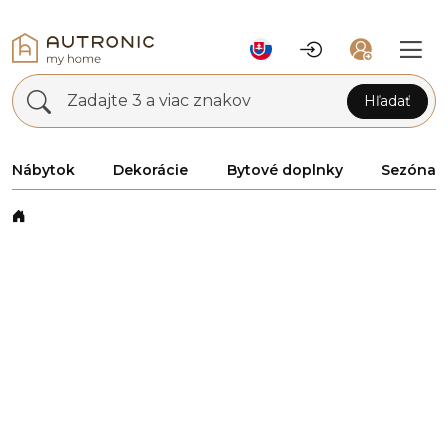
Zadajte 3 a viac znakov
Hľadať
Nábytok
Dekorácie
Bytové doplnky
Sezóna