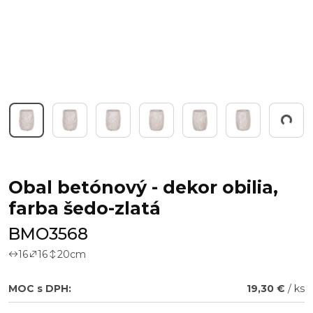
Working...
Obal betónový - dekor obilia,
farba šedo-zlatá
BMO3568
16
16
20
cm
MOC s DPH:
19,30 €
/ ks