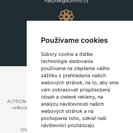
nabytek@autronic.cz
Dekorácie
+420 311 604 182
Používame cookies
dekorace@autronic.cz
Súbory cookie a ďalšie
technológie sledovania
používame na zlepšenie vášho
zážitku z prehliadania našich
webových stránok, na to, aby sme
vám zobrazovali prispôsobený
obsah a cielené reklamy, na
AUTRONIC, s.r.o. je spoločnosť zaoberajúca sa dovozom a
analýzu návštevnosti našich
veľkoobchodným predajom dizajnového aj štýlového
webových stránok a na
nábytku a dekorácií.
pochopenie toho, odkiaľ naši
Česká republika
návštevníci prichádzajú.
Chrustenice 270, 267 12 Loděnice u Berouna