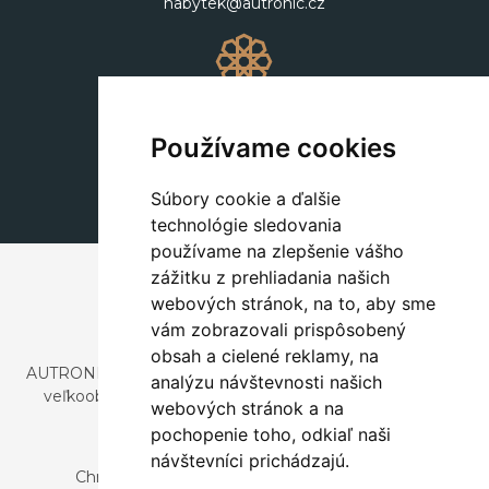
nabytek@autronic.cz
Dekorácie
+420 311 604 182
Používame cookies
dekorace@autronic.cz
Súbory cookie a ďalšie
technológie sledovania
používame na zlepšenie vášho
zážitku z prehliadania našich
webových stránok, na to, aby sme
vám zobrazovali prispôsobený
obsah a cielené reklamy, na
AUTRONIC, s.r.o. je spoločnosť zaoberajúca sa dovozom a
analýzu návštevnosti našich
veľkoobchodným predajom dizajnového aj štýlového
webových stránok a na
nábytku a dekorácií.
pochopenie toho, odkiaľ naši
Česká republika
návštevníci prichádzajú.
Chrustenice 270, 267 12 Loděnice u Berouna