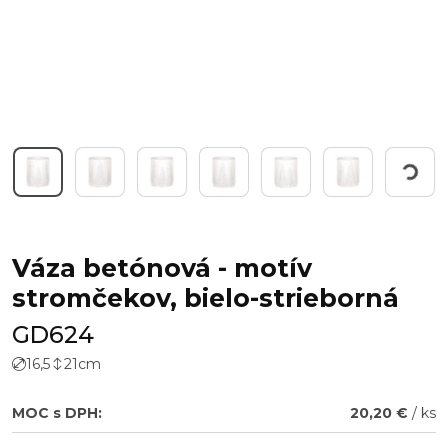
Working...
Váza betónová - motív
stromčekov, bielo-strieborná
GD624
16,5
21
cm
MOC s DPH:
20,20 €
/ ks