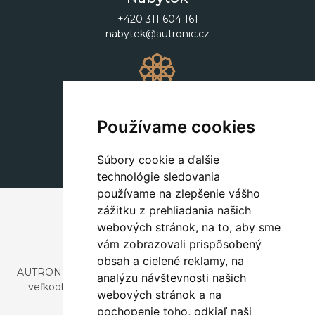
+420 311 604 161
nabytek@autronic.cz
Dekorácie
+420 311 604 182
Používame cookies
dekorace@autronic.cz
Súbory cookie a ďalšie
technológie sledovania
používame na zlepšenie vášho
zážitku z prehliadania našich
webových stránok, na to, aby sme
vám zobrazovali prispôsobený
obsah a cielené reklamy, na
AUTRONIC, s.r.o. je spoločnosť zaoberajúca sa dovozom a
analýzu návštevnosti našich
veľkoobchodným predajom dizajnového aj štýlového
webových stránok a na
nábytku a dekorácií.
pochopenie toho, odkiaľ naši