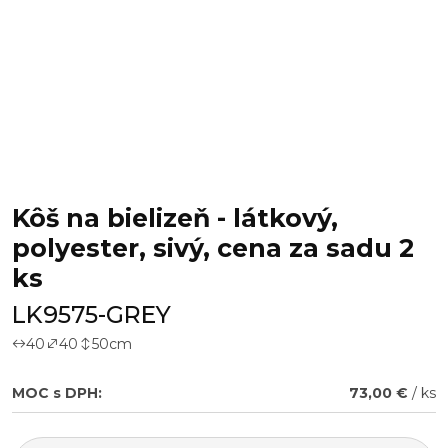
Kôš na bielizeň - látkový,
polyester, sivý, cena za sadu 2
ks
LK9575-GREY
40
40
50
cm
MOC s DPH:
73,00 €
/ ks