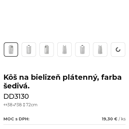
Working...
Kôš na bielizeň plátenný, farba
šedivá.
DD3130
38
38
72
cm
MOC s DPH:
19,30 €
/ ks