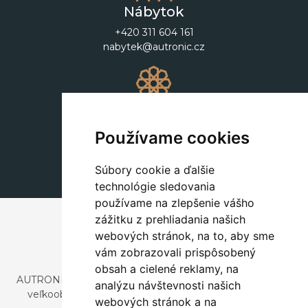
Nábytok
+420 311 604 161
nabytek@autronic.cz
Dekorácie
+420 311 604 182
Používame cookies
dekorace@autronic.cz
Súbory cookie a ďalšie
technológie sledovania
používame na zlepšenie vášho
zážitku z prehliadania našich
webových stránok, na to, aby sme
vám zobrazovali prispôsobený
obsah a cielené reklamy, na
AUTRONIC, s.r.o. je spoločnosť zaoberajúca sa dovozom a
analýzu návštevnosti našich
veľkoobchodným predajom dizajnového aj štýlového
webových stránok a na