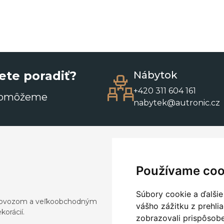
ete poradiť?
Nábytok
+420 311 604 161
pomôžeme
nabytek@autronic.cz
Používame coo
Súbory cookie a ďalšie
a dovozom a veľkoobchodným
vášho zážitku z prehli
orácií.
zobrazovali prispôsobe