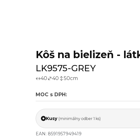
Kôš na bielizeň - lát
LK9575-GREY
40
40
50
cm
MOC s DPH:
Kusy
(minimálny odber 1 ks)
EAN: 8591957949419