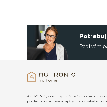
Potrebuj
Radi vám 
AUTRONIC, s.r.o. je spoločnosť zaoberajúca s
predajom dizajnového aj štýlového nábytku a dek