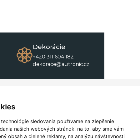
Dekorácie
+420 311 604 182
dekorace@autronic.cz
O spoločnosti
O nákupe
Kontakty
Obchodné podmienky
kies
O nás
Na stiahnutie
 technológie sledovania používame na zlepšenie
adania našich webových stránok, na to, aby sme vám
ný obsah a cielené reklamy, na analýzu návštevnosti