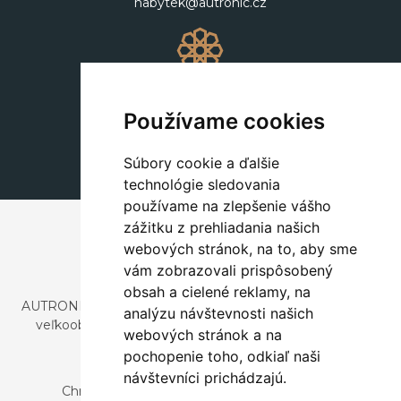
nabytek@autronic.cz
Dekorácie
+420 311 604 182
Používame cookies
dekorace@autronic.cz
Súbory cookie a ďalšie
technológie sledovania
používame na zlepšenie vášho
zážitku z prehliadania našich
webových stránok, na to, aby sme
vám zobrazovali prispôsobený
obsah a cielené reklamy, na
AUTRONIC, s.r.o. je spoločnosť zaoberajúca sa dovozom a
analýzu návštevnosti našich
veľkoobchodným predajom dizajnového aj štýlového
webových stránok a na
nábytku a dekorácií.
pochopenie toho, odkiaľ naši
Česká republika
návštevníci prichádzajú.
Chrustenice 270, 267 12 Loděnice u Berouna