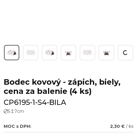
Working...
Bodec kovový - zápich, biely,
cena za balenie (4 ks)
CP6195-1-S4-BILA
5
7
cm
MOC s DPH:
2,30 €
/ ks