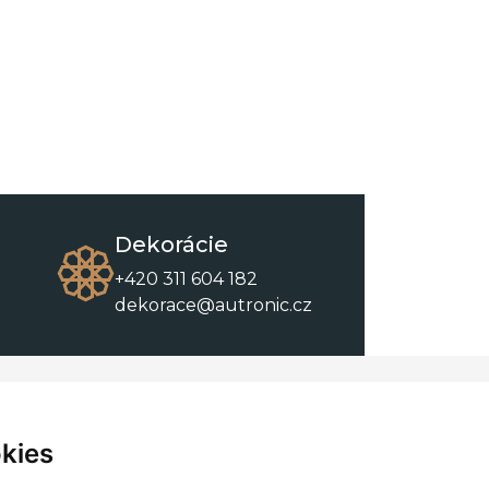
Dekorácie
+420 311 604 182
dekorace@autronic.cz
O spoločnosti
O nákupe
Kontakty
Obchodné podmienky
kies
O nás
Na stiahnutie