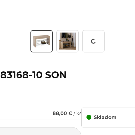
Working...
 83168-10 SON
88,00 €
/ ks
Skladom