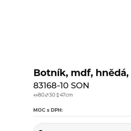
Botník, mdf, hnědá,
83168-10 SON
80
30
47
cm
MOC s DPH: