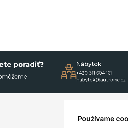
ete poradiť?
Nábytok
+420 311 604 161
pomôžeme
nabytek@autronic.cz
Používame coo