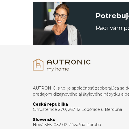
Potrebuj
Radi vám 
AUTRONIC, s.r.o. je spoločnosť zaoberajúca s
predajom dizajnového aj štýlového nábytku a dek
Česká republika
Chrustenice 270, 267 12 Loděnice u Berouna
Slovensko
Nová 366, 032 02 Závažná Poruba