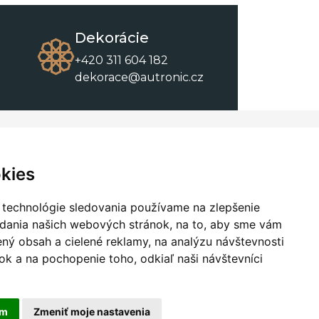
Dekorácie
+420 311 604 182
dekorace@autronic.cz
O spoločnosti
O nákupe
Kontakty
Obchodné podmienky
kies
O nás
Na stiahnutie
 technológie sledovania používame na zlepšenie
adania našich webových stránok, na to, aby sme vám
ný obsah a cielené reklamy, na analýzu návštevnosti
k a na pochopenie toho, odkiaľ naši návštevníci
am
Zmeniť moje nastavenia