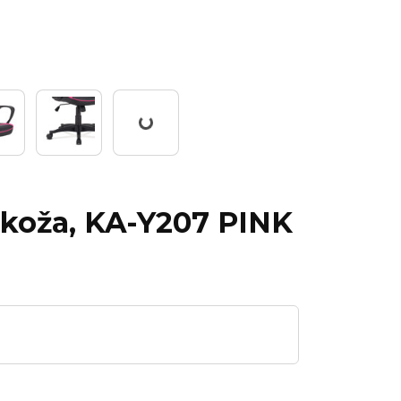
Working...
okoža, KA-Y207 PINK