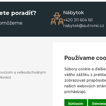
ete poradiť?
Nábytok
+420 311 604 161
pomôžeme
nabytek@autronic.cz
Používame coo
Súbory cookie a ďalšie
a dovozom a veľkoobchodným
vášho zážitku z prehli
orácií.
zobrazovali prispôsobe
našich webových stráno
prichádzajú.
Súhlasím
Odmiet