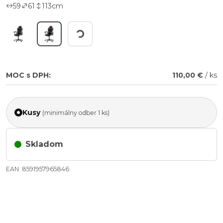
59
61
113
cm
Working...
MOC s DPH:
110,00 €
/ ks
Kusy
(minimálny odber 1 ks)
Skladom
EAN: 8591957965846