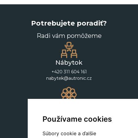
Potrebujete poradiť?
Radi vám pomôžeme
Nábytok
+420 311 604 161
nabytek@autronic.cz
Dekorácie
+420 311 604 182
Používame cookies
dekorace@autronic.cz
Súbory cookie a ďalšie