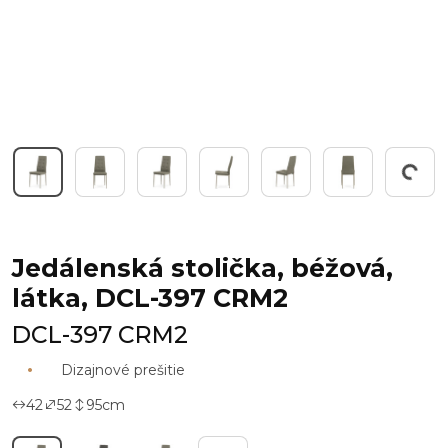
Working...
Jedálenská stolička, béžová,
látka, DCL-397 CRM2
DCL-397 CRM2
Dizajnové prešitie
42
52
95
cm