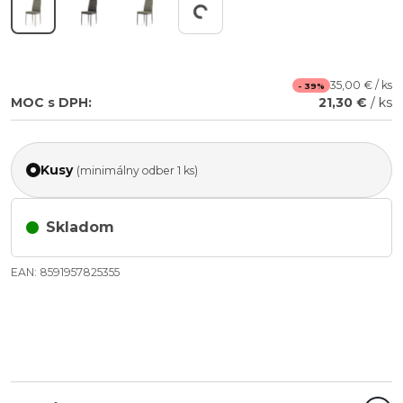
Working...
35,00 € / ks
- 39%
MOC s DPH:
21,30 €
/ ks
Kusy
(minimálny odber 1 ks)
Skladom
EAN: 8591957825355