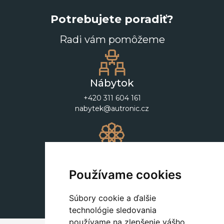
Potrebujete poradiť?
Radi vám pomôžeme
Nábytok
+420 311 604 161
nabytek@autronic.cz
Dekorácie
+420 311 604 182
Používame cookies
dekorace@autronic.cz
Súbory cookie a ďalšie
technológie sledovania
používame na zlepšenie vášho