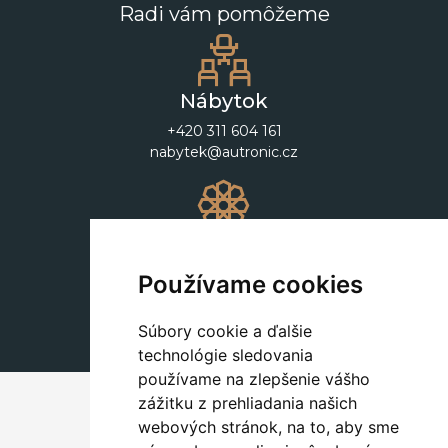
Radi vám pomôžeme
Nábytok
+420 311 604 161
nabytek@autronic.cz
Dekorácie
+420 311 604 182
Používame cookies
dekorace@autronic.cz
Súbory cookie a ďalšie
technológie sledovania
používame na zlepšenie vášho
zážitku z prehliadania našich
webových stránok, na to, aby sme