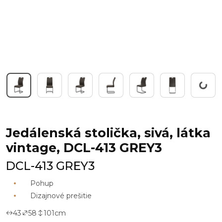
Working.
Jedálenská stolička, sivá, látka
vintage, DCL-413 GREY3
DCL-413 GREY3
Pohup
Dizajnové prešitie
43
58
101
cm