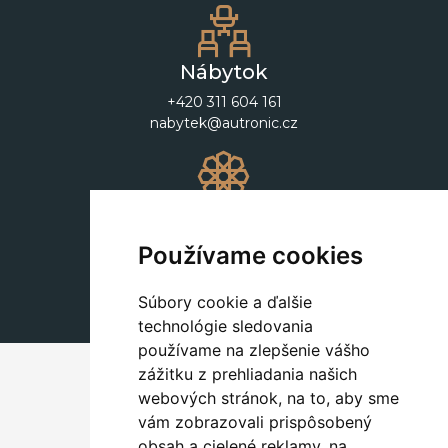
Nábytok
+420 311 604 161
nabytek@autronic.cz
Dekorácie
+420 311 604 182
Používame cookies
dekorace@autronic.cz
Súbory cookie a ďalšie
technológie sledovania
používame na zlepšenie vášho
zážitku z prehliadania našich
webových stránok, na to, aby sme
vám zobrazovali prispôsobený
obsah a cielené reklamy, na