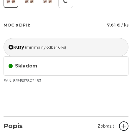
Working...
MOC s DPH:
7,61 €
/ ks
Kusy
(minimálny odber 6 ks)
Skladom
EAN: 8591957802493
Popis
Zobraziť