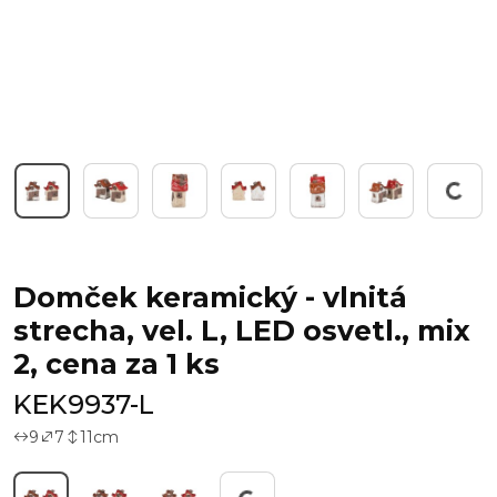
Working...
Domček keramický - vlnitá
strecha, vel. L, LED osvetl., mix
2, cena za 1 ks
KEK9937-L
9
7
11
cm