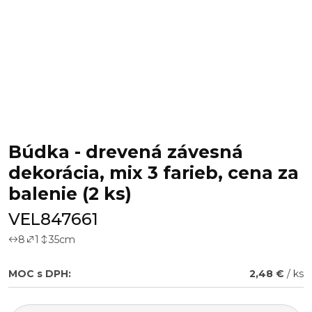
Búdka - drevená závesná
dekorácia, mix 3 farieb, cena za
balenie (2 ks)
VEL847661
8
1
35
cm
MOC s DPH:
2,48 €
/ ks