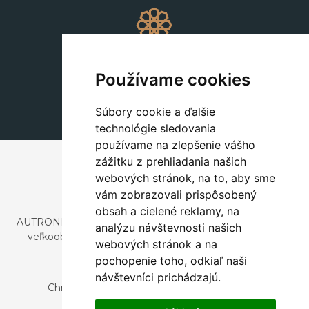
Dekorácie
+420 311 604 182
Používame cookies
dekorace@autronic.cz
Súbory cookie a ďalšie
technológie sledovania
používame na zlepšenie vášho
zážitku z prehliadania našich
webových stránok, na to, aby sme
vám zobrazovali prispôsobený
obsah a cielené reklamy, na
AUTRONIC, s.r.o. je spoločnosť zaoberajúca sa dovozom a
analýzu návštevnosti našich
veľkoobchodným predajom dizajnového aj štýlového
webových stránok a na
nábytku a dekorácií.
pochopenie toho, odkiaľ naši
Česká republika
návštevníci prichádzajú.
Chrustenice 270, 267 12 Loděnice u Berouna