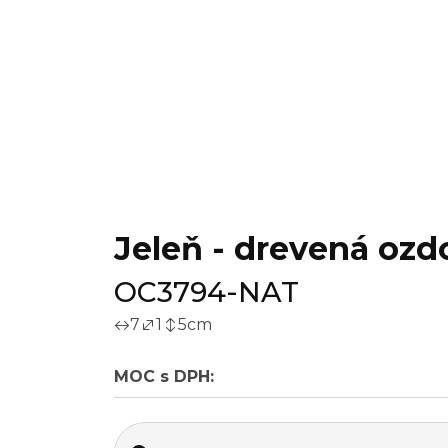
Jeleň - drevená ozdo
OC3794-NAT
7
1
5
cm
MOC s DPH: