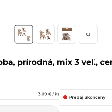
Working...
ba, prírodná, mix 3 veľ., cen
3,09 €
/ ks
Predaj ukončený