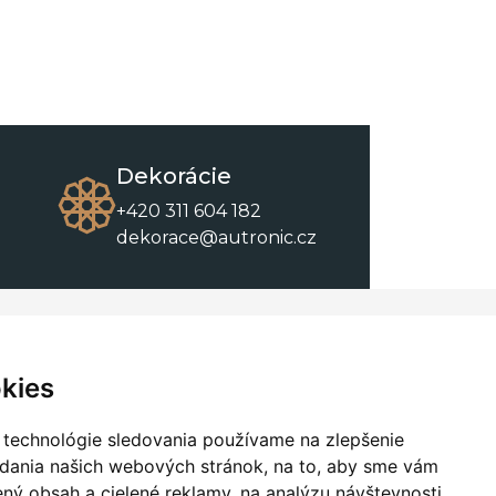
Dekorácie
+420 311 604 182
dekorace@autronic.cz
O spoločnosti
O nákupe
Kontakty
Obchodné podmienky
kies
O nás
Na stiahnutie
 technológie sledovania používame na zlepšenie
adania našich webových stránok, na to, aby sme vám
ný obsah a cielené reklamy, na analýzu návštevnosti