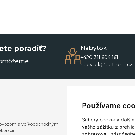
ete poradiť?
Nábytok
+420 311 604 161
pomôžeme
nabytek@autronic.cz
Používame coo
Súbory cookie a ďalšie
a dovozom a veľkoobchodným
vášho zážitku z prehli
orácií.
zobrazovali prispôsobe