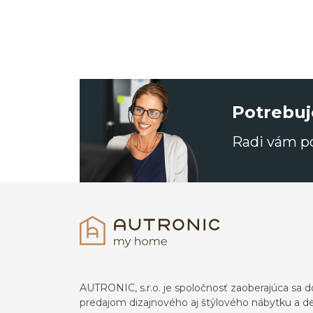
Potrebuj
Radi vám 
AUTRONIC, s.r.o. je spoločnosť zaoberajúca s
predajom dizajnového aj štýlového nábytku a dek