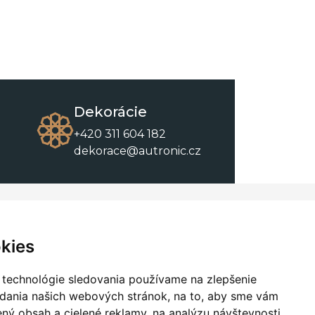
Dekorácie
+420 311 604 182
dekorace@autronic.cz
O spoločnosti
O nákupe
Kontakty
Obchodné podmienky
kies
O nás
Na stiahnutie
 technológie sledovania používame na zlepšenie
adania našich webových stránok, na to, aby sme vám
ný obsah a cielené reklamy, na analýzu návštevnosti