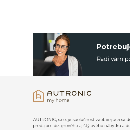
Potrebuj
Radi vám 
AUTRONIC, s.r.o. je spoločnosť zaoberajúca s
predajom dizajnového aj štýlového nábytku a dek