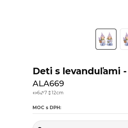
Deti s levanduľami - 
ALA669
6
7
12
cm
MOC s DPH: