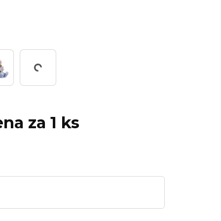
Working...
ena za 1 ks