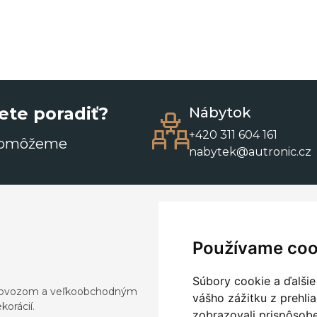
ete poradiť?
Nábytok
+420 311 604 161
pomôžeme
nabytek@autronic.cz
Používame coo
Súbory cookie a ďalšie
a dovozom a veľkoobchodným
vášho zážitku z prehli
orácií.
zobrazovali prispôsobe