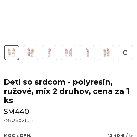
Working...
Deti so srdcom - polyresin,
ružové, mix 2 druhov, cena za 1
ks
SM440
8
6
21
cm
MOC s DPH:
15,40 €
/ ks