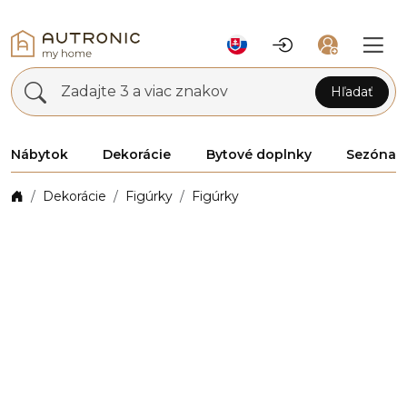
Zadajte 3 a viac znakov
Hľadať
Nábytok
Dekorácie
Bytové doplnky
Sezóna
Dekorácie
Figúrky
Figúrky