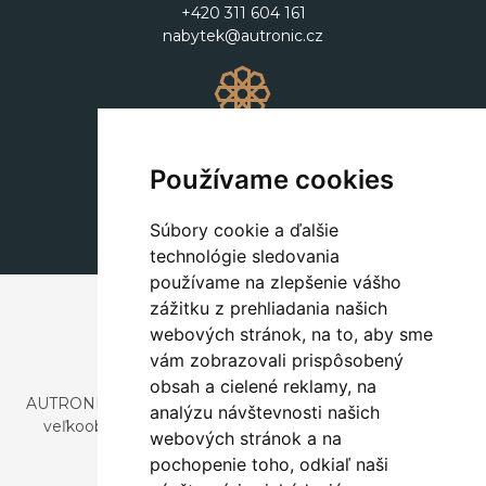
+420 311 604 161
nabytek@autronic.cz
Dekorácie
+420 311 604 182
Používame cookies
dekorace@autronic.cz
Súbory cookie a ďalšie
technológie sledovania
používame na zlepšenie vášho
zážitku z prehliadania našich
webových stránok, na to, aby sme
vám zobrazovali prispôsobený
obsah a cielené reklamy, na
AUTRONIC, s.r.o. je spoločnosť zaoberajúca sa dovozom a
analýzu návštevnosti našich
veľkoobchodným predajom dizajnového aj štýlového
webových stránok a na
nábytku a dekorácií.
pochopenie toho, odkiaľ naši