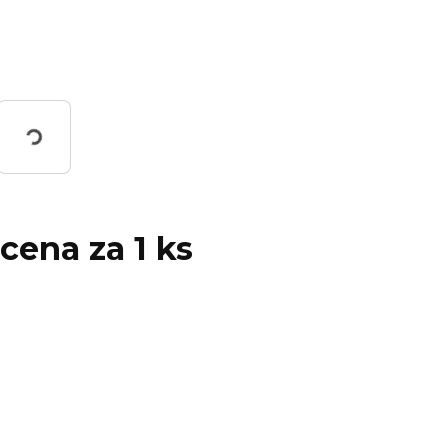
ing...
 cena za 1 ks