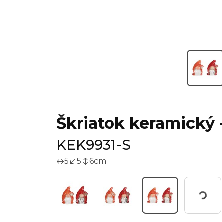
Škriatok keramický -
KEK9931-S
5
5
6
cm
Working...