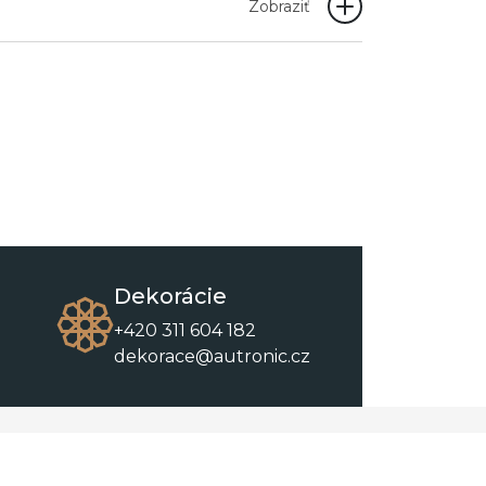
Zobraziť
Dekorácie
+420 311 604 182
dekorace@autronic.cz
O spoločnosti
O nákupe