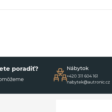
ete poradiť?
Nábytok
+420 311 604 161
pomôžeme
nabytek@autronic.cz