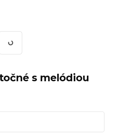
Working...
 otočné s melódiou