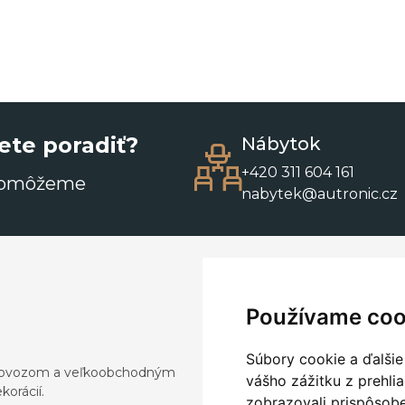
ete poradiť?
Nábytok
+420 311 604 161
pomôžeme
nabytek@autronic.cz
Používame coo
Súbory cookie a ďalšie
a dovozom a veľkoobchodným
vášho zážitku z prehli
orácií.
zobrazovali prispôsobe