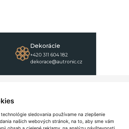
Dekorácie
+420 311 604 182
dekorace@autronic.cz
O spoločnosti
O nákupe
Kontakty
Obchodné podmienky
kies
O nás
Na stiahnutie
 technológie sledovania používame na zlepšenie
adania našich webových stránok, na to, aby sme vám
ný obsah a cielené reklamy, na analýzu návštevnosti