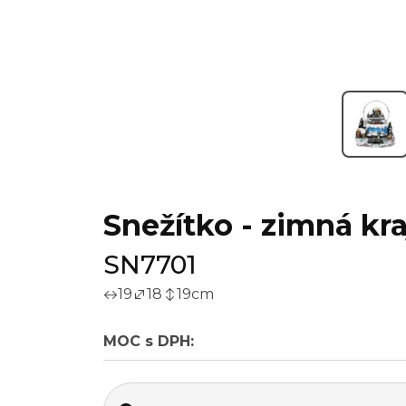
Snežítko - zimná kra
SN7701
19
18
19
cm
MOC s DPH: