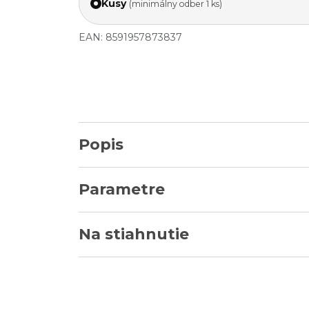
Kusy
(minimálny odber 1 ks)
EAN: 8591957873837
Popis
Parametre
Na stiahnutie