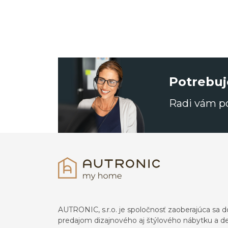
Potrebuj
Radi vám 
AUTRONIC, s.r.o. je spoločnosť zaoberajúca s
predajom dizajnového aj štýlového nábytku a dek