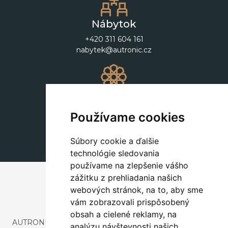
Nábytok
+420 311 604 161
nabytek@autronic.cz
Dekorácie
+420 311 604 182
Používame cookies
dekorace@autronic.cz
Súbory cookie a ďalšie
technológie sledovania
používame na zlepšenie vášho
zážitku z prehliadania našich
webových stránok, na to, aby sme
vám zobrazovali prispôsobený
obsah a cielené reklamy, na
AUTRONIC, s.r.o. je spoločnosť zaoberajúca sa dovozom a
analýzu návštevnosti našich