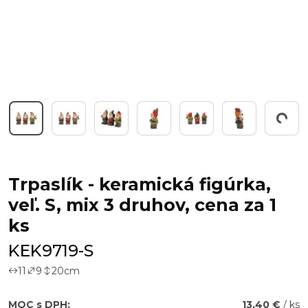
Working...
Trpaslík - keramická figúrka,
veľ. S, mix 3 druhov, cena za 1
ks
KEK9719-S
11
9
20
cm
MOC s DPH:
13,40 €
/ ks