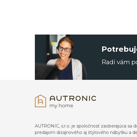
Potrebuj
Radi vám 
AUTRONIC, s.r.o. je spoločnosť zaoberajúca s
predajom dizajnového aj štýlového nábytku a dek