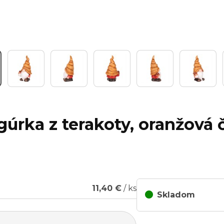
igúrka z terakoty, oranžová 
11,40 €
/ ks
Skladom