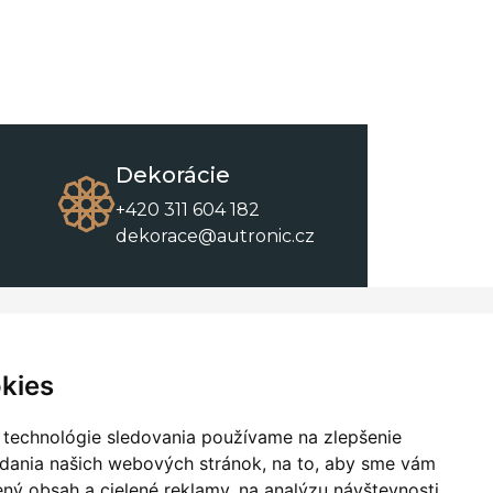
Dekorácie
+420 311 604 182
dekorace@autronic.cz
O spoločnosti
O nákupe
Kontakty
Obchodné podmienky
kies
O nás
Na stiahnutie
 technológie sledovania používame na zlepšenie
adania našich webových stránok, na to, aby sme vám
ný obsah a cielené reklamy, na analýzu návštevnosti