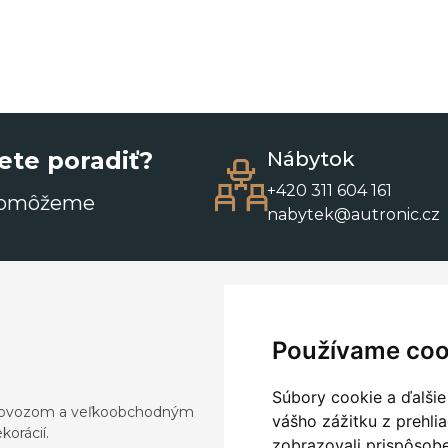
ete poradiť?
Nábytok
+420 311 604 161
pomôžeme
nabytek@autronic.cz
Používame coo
Súbory cookie a ďalšie
a dovozom a veľkoobchodným
vášho zážitku z prehli
orácií.
zobrazovali prispôsobe