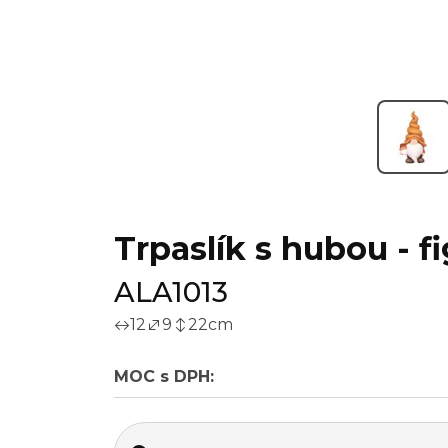
Trpaslík s hubou - f
ALA1013
12
9
22
cm
MOC s DPH: