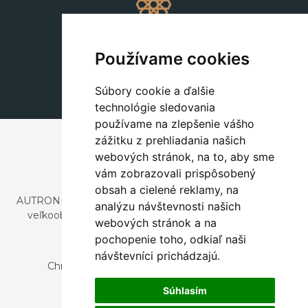
Dekorácie
+420 311 604 182
Používame cookies
dekorace@autronic.cz
Súbory cookie a ďalšie
technológie sledovania
používame na zlepšenie vášho
zážitku z prehliadania našich
webových stránok, na to, aby sme
vám zobrazovali prispôsobený
obsah a cielené reklamy, na
AUTRONIC, s.r.o. je spoločnosť zaoberajúca sa dovozom a
analýzu návštevnosti našich
veľkoobchodným predajom dizajnového aj štýlového
webových stránok a na
nábytku a dekorácií.
pochopenie toho, odkiaľ naši
Česká republika
návštevníci prichádzajú.
Chrustenice 270, 267 12 Loděnice u Berouna
Slovensko
Súhlasím
Nová 366, 032 02 Závažná Poruba