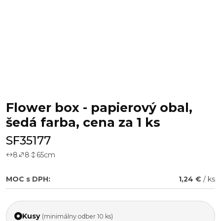
Flower box - papierový obal,
šedá farba, cena za 1 ks
SF35177
8
8
65
cm
MOC s DPH:
1,24 €
/ ks
Kusy
(minimálny odber 10 ks)