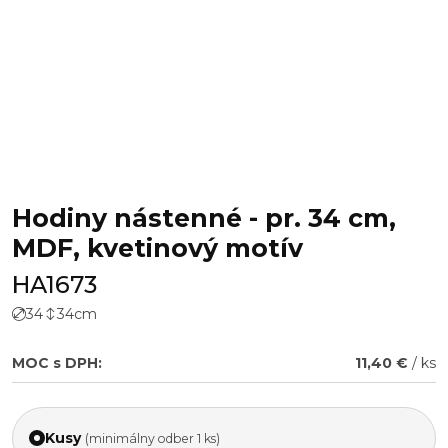
Hodiny nástenné - pr. 34 cm,
MDF, kvetinový motív
HA1673
34
34
cm
MOC s DPH:
11,40 €
/ ks
Kusy
(minimálny odber 1 ks)