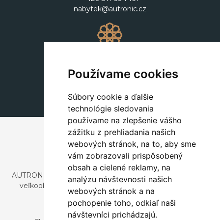
nabytek@autronic.cz
Dekorácie
+420 311 604 182
Používame cookies
dekorace@autronic.cz
Súbory cookie a ďalšie
technológie sledovania
používame na zlepšenie vášho
zážitku z prehliadania našich
webových stránok, na to, aby sme
vám zobrazovali prispôsobený
obsah a cielené reklamy, na
AUTRONIC, s.r.o. je spoločnosť zaoberajúca sa dovozom a
analýzu návštevnosti našich
veľkoobchodným predajom dizajnového aj štýlového
webových stránok a na
nábytku a dekorácií.
pochopenie toho, odkiaľ naši
Česká republika
návštevníci prichádzajú.