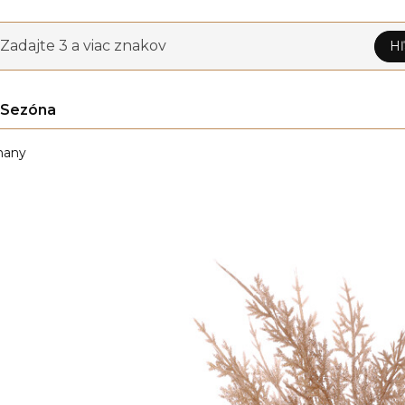
Zadajte 3 a viac znakov
Hľ
Sezóna
čnany