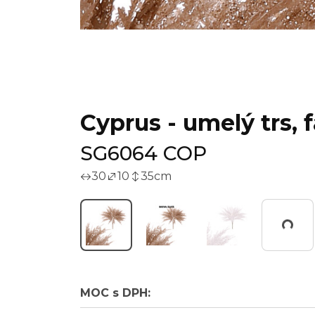
Cyprus - umelý trs,
SG6064 COP
30
10
35
cm
Working...
MOC s DPH: