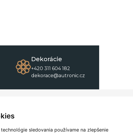
Dekorácie
+420 311 604 182
dekorace@autronic.cz
O spoločnosti
O nákupe
Kontakty
Obchodné podmienky
kies
O nás
Na stiahnutie
 technológie sledovania používame na zlepšenie