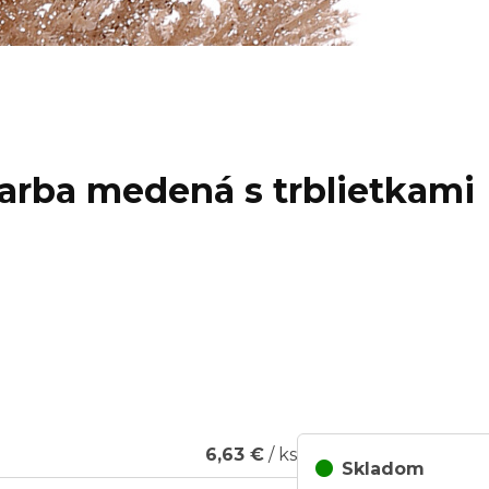
 farba medená s trblietkami
6,63 €
/ ks
Skladom