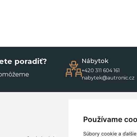
ete poradiť?
Nábytok
+420 311 604 161
pomôžeme
nabytek@autronic.cz
Používame coo
Súbory cookie a ďalšie