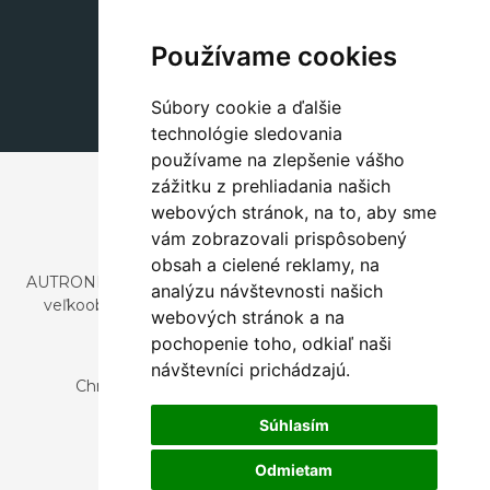
Dekorácie
+420 311 604 182
Používame cookies
dekorace@autronic.cz
Súbory cookie a ďalšie
technológie sledovania
používame na zlepšenie vášho
zážitku z prehliadania našich
webových stránok, na to, aby sme
vám zobrazovali prispôsobený
obsah a cielené reklamy, na
AUTRONIC, s.r.o. je spoločnosť zaoberajúca sa dovozom a
analýzu návštevnosti našich
veľkoobchodným predajom dizajnového aj štýlového
webových stránok a na
nábytku a dekorácií.
pochopenie toho, odkiaľ naši
Česká republika
návštevníci prichádzajú.
Chrustenice 270, 267 12 Loděnice u Berouna
Slovensko
Súhlasím
Nová 366, 032 02 Závažná Poruba
Odmietam