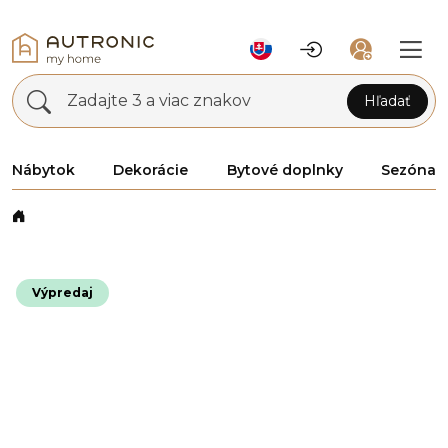
Zadajte 3 a viac znakov
Hľadať
Nábytok
Dekorácie
Bytové doplnky
Sezóna
Výpredaj