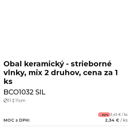
Obal keramický - strieborné
vlnky, mix 2 druhov, cena za 1
ks
BCO1032 SIL
11
11
cm
3,45 € / ks
- 32%
MOC s DPH:
2,34 €
/ ks