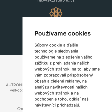
nabytek@autronic.cz
Dekorácie
+420 311 604 182
Používame cookies
dekorace@autronic.cz
Súbory cookie a ďalšie
technológie sledovania
používame na zlepšenie vášho
zážitku z prehliadania našich
webových stránok, na to, aby sme
vám zobrazovali prispôsobený
obsah a cielené reklamy, na
AUTRONIC, s.r.o. je spoločnosť zaoberajúca sa dovozom a
analýzu návštevnosti našich
veľkoobchodným predajom dizajnového aj štýlového
webových stránok a na
nábytku a dekorácií.
pochopenie toho, odkiaľ naši
Česká republika
návštevníci prichádzajú.
Chrustenice 270, 267 12 Loděnice u Berouna