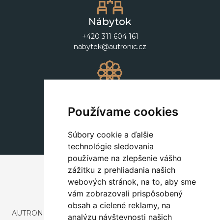
Nábytok
+420 311 604 161
nabytek@autronic.cz
Dekorácie
+420 311 604 182
Používame cookies
dekorace@autronic.cz
Súbory cookie a ďalšie
technológie sledovania
používame na zlepšenie vášho
zážitku z prehliadania našich
webových stránok, na to, aby sme
vám zobrazovali prispôsobený
obsah a cielené reklamy, na
AUTRONIC, s.r.o. je spoločnosť zaoberajúca sa dovozom a
analýzu návštevnosti našich