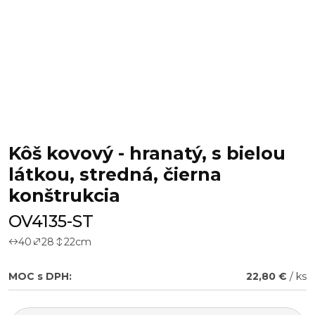
Kôš kovový - hranatý, s bielou
látkou, stredná, čierna
konštrukcia
OV4135-ST
40
28
22
cm
MOC s DPH:
22,80 €
/ ks