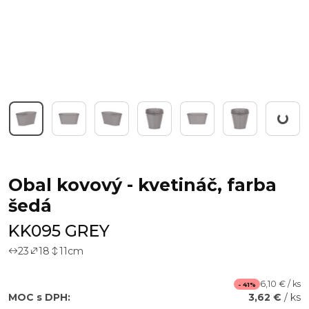
Working
Obal kovový - kvetináč, farba
šedá
KK095 GREY
23
18
11
cm
6,10 € / ks
- 41%
MOC s DPH:
3,62 €
/ ks