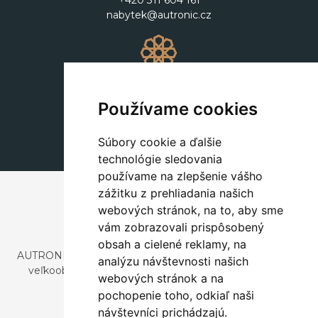
+420 311 604 161
nabytek@autronic.cz
Dekorácie
+420 311 604 182
Používame cookies
dekorace@autronic.cz
Súbory cookie a ďalšie
technológie sledovania
používame na zlepšenie vášho
zážitku z prehliadania našich
webových stránok, na to, aby sme
vám zobrazovali prispôsobený
obsah a cielené reklamy, na
AUTRONIC, s.r.o. je spoločnosť zaoberajúca sa dovozom a
analýzu návštevnosti našich
veľkoobchodným predajom dizajnového aj štýlového
webových stránok a na
nábytku a dekorácií.
pochopenie toho, odkiaľ naši
Česká republika
návštevníci prichádzajú.