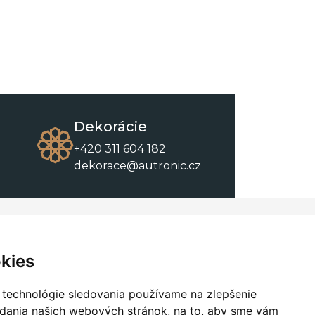
Dekorácie
+420 311 604 182
dekorace@autronic.cz
O spoločnosti
O nákupe
Kontakty
Obchodné podmienky
kies
O nás
Na stiahnutie
 technológie sledovania používame na zlepšenie
adania našich webových stránok, na to, aby sme vám