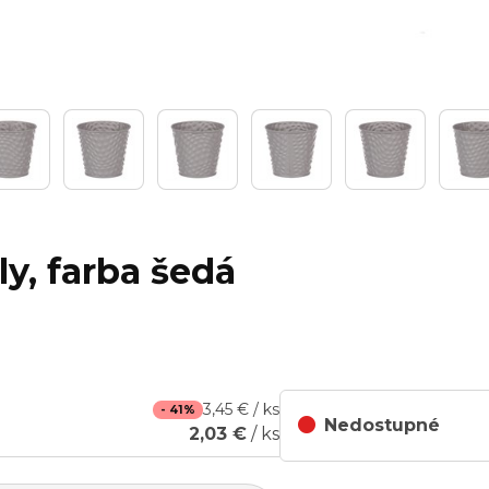
y, farba šedá
3,45 € / ks
- 41%
Nedostupné
2,03 €
/ ks