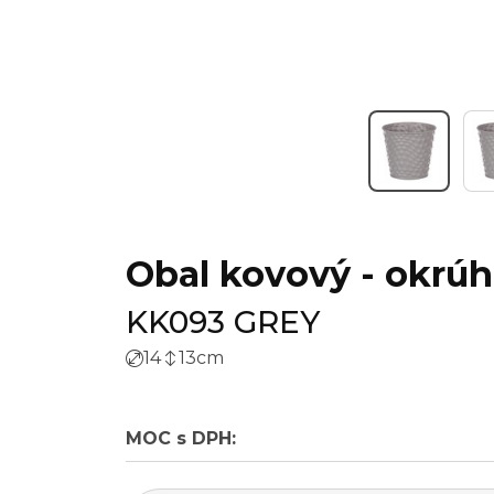
Obal kovový - okrúhl
KK093 GREY
14
13
cm
MOC s DPH: