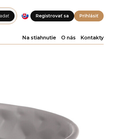
adať
Registrovať sa
Prihlásiť
Na stiahnutie
O nás
Kontakty