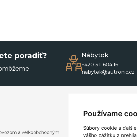
ete poradiť?
Nábytok
+420 311 604 161
pomôžeme
nabytek@autronic.cz
Používame coo
Súbory cookie a ďalšie
a dovozom a veľkoobchodným
vášho zážitku z prehli