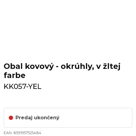
Obal kovový - okrúhly, v žltej
farbe
KK057-YEL
Predaj ukončený
EAN: 8591957525484