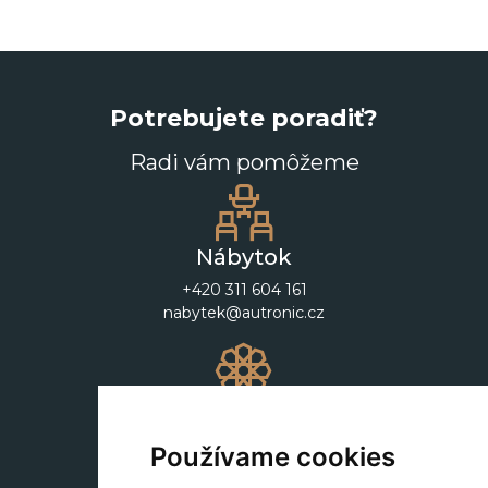
Potrebujete poradiť?
Radi vám pomôžeme
Nábytok
+420 311 604 161
nabytek@autronic.cz
Dekorácie
+420 311 604 182
Používame cookies
dekorace@autronic.cz