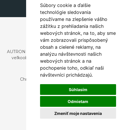
Súbory cookie a ďalšie
technológie sledovania
používame na zlepšenie vášho
zážitku z prehliadania našich
webových stránok, na to, aby sme
vám zobrazovali prispôsobený
obsah a cielené reklamy, na
AUTRONIC, s.r.o. je spoločnosť zaoberajúca sa dovozom a
analýzu návštevnosti našich
veľkoobchodným predajom dizajnového aj štýlového
webových stránok a na
nábytku a dekorácií.
pochopenie toho, odkiaľ naši
Česká republika
návštevníci prichádzajú.
Chrustenice 270, 267 12 Loděnice u Berouna
Slovensko
Súhlasím
Nová 366, 032 02 Závažná Poruba
Odmietam
Zmeniť moje nastavenia