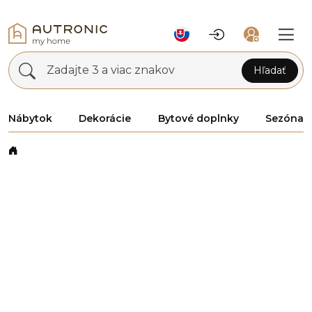
Zadajte 3 a viac znakov
Hľadať
Nábytok
Dekorácie
Bytové doplnky
Sezóna