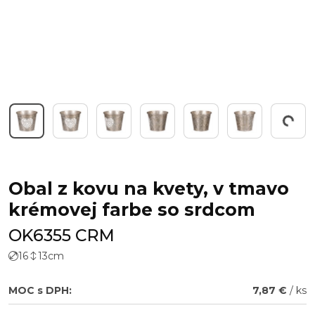
Working...
Obal z kovu na kvety, v tmavo
krémovej farbe so srdcom
OK6355 CRM
16
13
cm
MOC s DPH:
7,87 €
/ ks