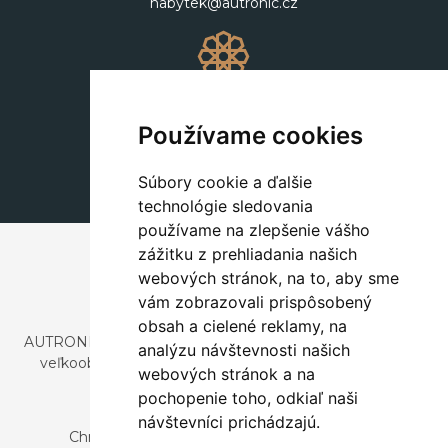
nabytek@autronic.cz
Dekorácie
+420 311 604 182
Používame cookies
dekorace@autronic.cz
Súbory cookie a ďalšie
technológie sledovania
používame na zlepšenie vášho
zážitku z prehliadania našich
webových stránok, na to, aby sme
vám zobrazovali prispôsobený
obsah a cielené reklamy, na
AUTRONIC, s.r.o. je spoločnosť zaoberajúca sa dovozom a
analýzu návštevnosti našich
veľkoobchodným predajom dizajnového aj štýlového
webových stránok a na
nábytku a dekorácií.
pochopenie toho, odkiaľ naši
Česká republika
návštevníci prichádzajú.
Chrustenice 270, 267 12 Loděnice u Berouna