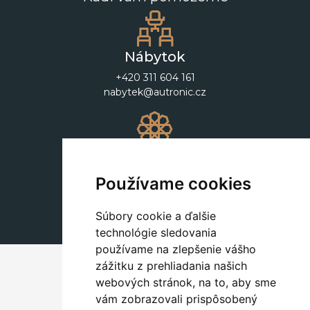
Nábytok
+420 311 604 161
nabytek@autronic.cz
Dekorácie
+420 311 604 182
Používame cookies
dekorace@autronic.cz
Súbory cookie a ďalšie
technológie sledovania
používame na zlepšenie vášho
zážitku z prehliadania našich
webových stránok, na to, aby sme
vám zobrazovali prispôsobený