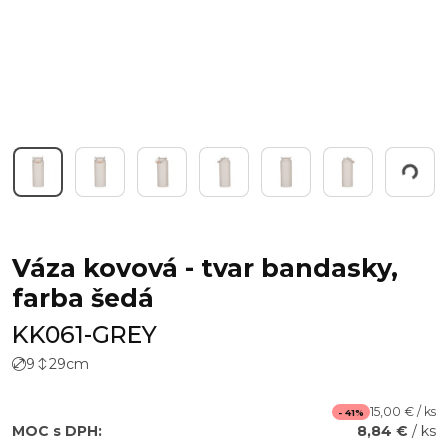
Working...
Váza kovová - tvar bandasky,
farba šedá
KK061-GREY
9
29
cm
15,00 € / ks
- 41%
MOC s DPH:
8,84 €
/ ks