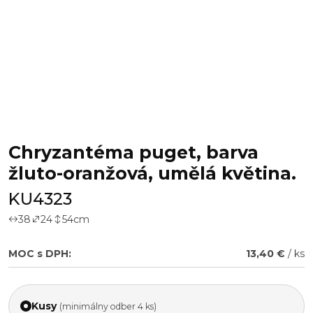
Chryzantéma puget, barva
žluto-oranžová, umělá květina.
KU4323
38
24
54
cm
MOC s DPH:
13,40 €
/ ks
Kusy
(minimálny odber 4 ks)