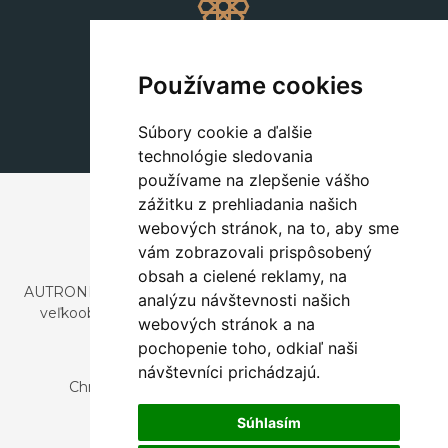
Dekorácie
+420 311 604 182
Používame cookies
dekorace@autronic.cz
Súbory cookie a ďalšie
technológie sledovania
používame na zlepšenie vášho
zážitku z prehliadania našich
webových stránok, na to, aby sme
vám zobrazovali prispôsobený
obsah a cielené reklamy, na
AUTRONIC, s.r.o. je spoločnosť zaoberajúca sa dovozom a
analýzu návštevnosti našich
veľkoobchodným predajom dizajnového aj štýlového
webových stránok a na
nábytku a dekorácií.
pochopenie toho, odkiaľ naši
Česká republika
návštevníci prichádzajú.
Chrustenice 270, 267 12 Loděnice u Berouna
Slovensko
Súhlasím
Nová 366, 032 02 Závažná Poruba