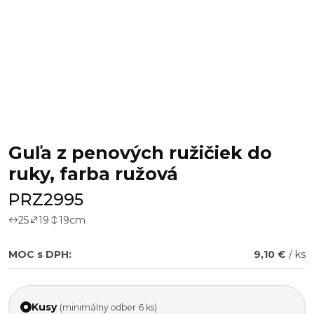
Guľa z penových ružičiek do
ruky, farba ružová
PRZ2995
25
19
19
cm
MOC s DPH:
9,10 €
/ ks
Kusy
(minimálny odber 6 ks)