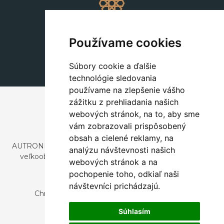
Dekorácie
+420 311 604 182
Používame cookies
dekorace@autronic.cz
Súbory cookie a ďalšie
technológie sledovania
používame na zlepšenie vášho
zážitku z prehliadania našich
webových stránok, na to, aby sme
vám zobrazovali prispôsobený
obsah a cielené reklamy, na
AUTRONIC, s.r.o. je spoločnosť zaoberajúca sa dovozom a
analýzu návštevnosti našich
veľkoobchodným predajom dizajnového aj štýlového
webových stránok a na
nábytku a dekorácií.
pochopenie toho, odkiaľ naši
Česká republika
návštevníci prichádzajú.
Chrustenice 270, 267 12 Loděnice u Berouna
Slovensko
Súhlasím
Nová 366, 032 02 Závažná Poruba