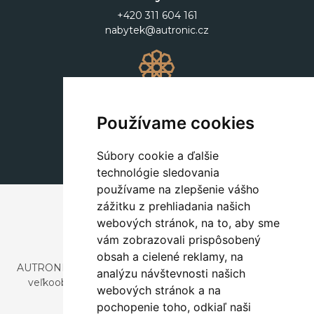
+420 311 604 161
nabytek@autronic.cz
Dekorácie
+420 311 604 182
Používame cookies
dekorace@autronic.cz
Súbory cookie a ďalšie
technológie sledovania
používame na zlepšenie vášho
zážitku z prehliadania našich
webových stránok, na to, aby sme
vám zobrazovali prispôsobený
obsah a cielené reklamy, na
AUTRONIC, s.r.o. je spoločnosť zaoberajúca sa dovozom a
analýzu návštevnosti našich
veľkoobchodným predajom dizajnového aj štýlového
webových stránok a na
nábytku a dekorácií.
pochopenie toho, odkiaľ naši