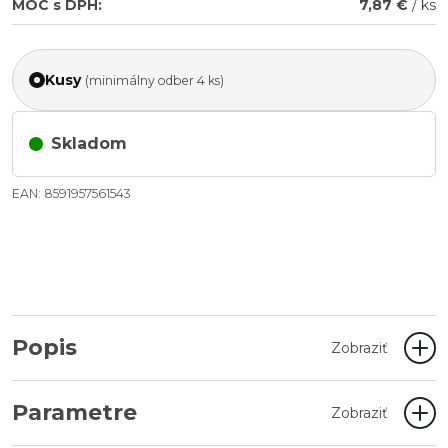
MOC s DPH:
7,87 €
/ ks
Kusy
(minimálny odber 4 ks)
Skladom
EAN: 8591957561543
Popis
Zobraziť
Parametre
Zobraziť