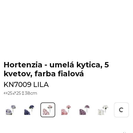
Hortenzia - umelá kytica, 5
kvetov, farba fialová
KN7009 LILA
25
25
38
cm
Working...