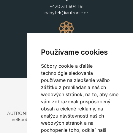
+420 311 604 161
nabytek@autronic.cz
Dekorácie
+420 311 604 182
Používame cookies
dekorace@autronic.cz
Súbory cookie a ďalšie
technológie sledovania
používame na zlepšenie vášho
zážitku z prehliadania našich
webových stránok, na to, aby sme
vám zobrazovali prispôsobený
obsah a cielené reklamy, na
AUTRONIC, s.r.o. je spoločnosť zaoberajúca sa dovozom a
analýzu návštevnosti našich
veľkoobchodným predajom dizajnového aj štýlového
webových stránok a na
nábytku a dekorácií.
pochopenie toho, odkiaľ naši