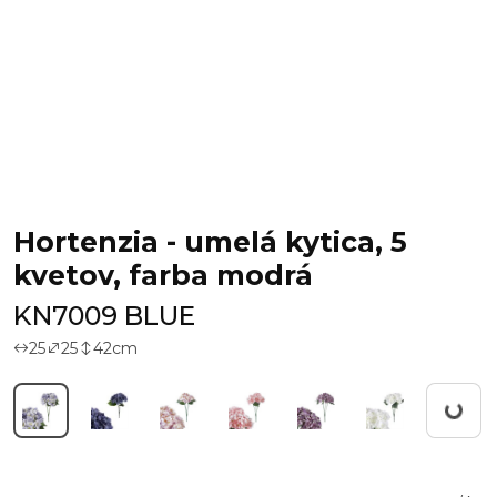
Hortenzia - umelá kytica, 5
kvetov, farba modrá
KN7009 BLUE
25
25
42
cm
Working