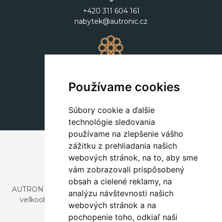
+420 311 604 161
nabytek@autronic.cz
Dekorácie
+420 311 604 182
Používame cookies
dekorace@autronic.cz
Súbory cookie a ďalšie
technológie sledovania
používame na zlepšenie vášho
zážitku z prehliadania našich
webových stránok, na to, aby sme
vám zobrazovali prispôsobený
obsah a cielené reklamy, na
AUTRONIC, s.r.o. je spoločnosť zaoberajúca sa dovozom a
analýzu návštevnosti našich
veľkoobchodným predajom dizajnového aj štýlového
webových stránok a na
nábytku a dekorácií.
pochopenie toho, odkiaľ naši