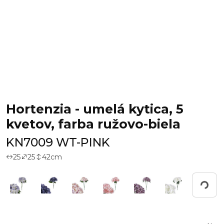
Hortenzia - umelá kytica, 5
kvetov, farba ružovo-biela
KN7009 WT-PINK
25
25
42
cm
Working...