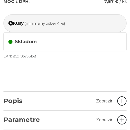
MOC s DPH:
7,87 €
/ ks
Kusy
(minimálny odber 4 ks)
Skladom
EAN: 8591957561581
Popis
Zobraziť
Parametre
Zobraziť