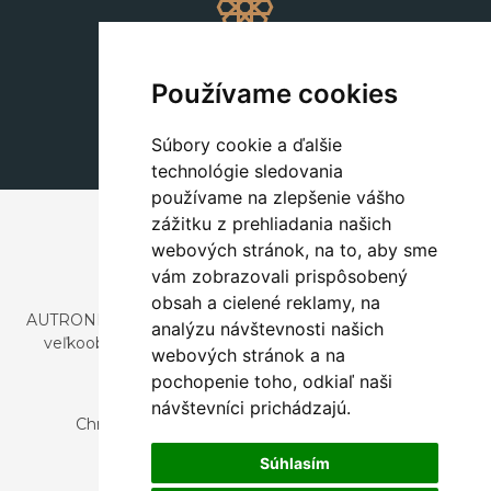
Dekorácie
+420 311 604 182
Používame cookies
dekorace@autronic.cz
Súbory cookie a ďalšie
technológie sledovania
používame na zlepšenie vášho
zážitku z prehliadania našich
webových stránok, na to, aby sme
vám zobrazovali prispôsobený
obsah a cielené reklamy, na
AUTRONIC, s.r.o. je spoločnosť zaoberajúca sa dovozom a
analýzu návštevnosti našich
veľkoobchodným predajom dizajnového aj štýlového
webových stránok a na
nábytku a dekorácií.
pochopenie toho, odkiaľ naši
Česká republika
návštevníci prichádzajú.
Chrustenice 270, 267 12 Loděnice u Berouna
Slovensko
Súhlasím
Nová 366, 032 02 Závažná Poruba