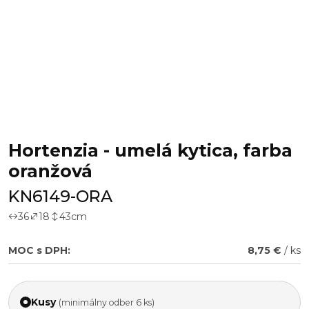
Hortenzia - umelá kytica, farba
oranžová
KN6149-ORA
36
18
43
cm
MOC s DPH:
8,75 €
/ ks
Kusy
(minimálny odber 6 ks)