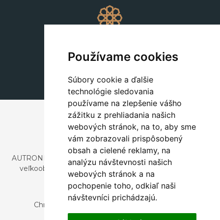
Dekorácie
+420 311 604 182
Používame cookies
dekorace@autronic.cz
Súbory cookie a ďalšie
technológie sledovania
používame na zlepšenie vášho
zážitku z prehliadania našich
webových stránok, na to, aby sme
vám zobrazovali prispôsobený
obsah a cielené reklamy, na
AUTRONIC, s.r.o. je spoločnosť zaoberajúca sa dovozom a
analýzu návštevnosti našich
veľkoobchodným predajom dizajnového aj štýlového
webových stránok a na
nábytku a dekorácií.
pochopenie toho, odkiaľ naši
Česká republika
návštevníci prichádzajú.
Chrustenice 270, 267 12 Loděnice u Berouna