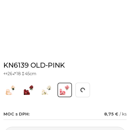
KN6139 OLD-PINK
26
18
45
cm
Working...
MOC s DPH:
8,75 €
/ ks