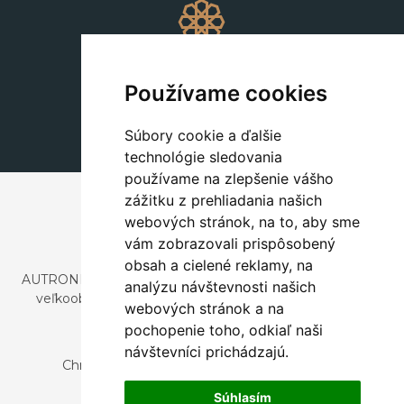
Dekorácie
+420 311 604 182
Používame cookies
dekorace@autronic.cz
Súbory cookie a ďalšie
technológie sledovania
používame na zlepšenie vášho
zážitku z prehliadania našich
webových stránok, na to, aby sme
vám zobrazovali prispôsobený
obsah a cielené reklamy, na
AUTRONIC, s.r.o. je spoločnosť zaoberajúca sa dovozom a
analýzu návštevnosti našich
veľkoobchodným predajom dizajnového aj štýlového
webových stránok a na
nábytku a dekorácií.
pochopenie toho, odkiaľ naši
Česká republika
návštevníci prichádzajú.
Chrustenice 270, 267 12 Loděnice u Berouna
Slovensko
Súhlasím