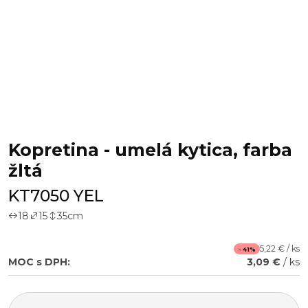
Kopretina - umelá kytica, farba
žltá
KT7050 YEL
18
15
35
cm
5,22 € / ks
- 41%
MOC s DPH:
3,09 €
/ ks