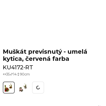
Muškát previsnutý - umelá
kytica, červená farba
KU4172-RT
35
14
90
cm
Working...