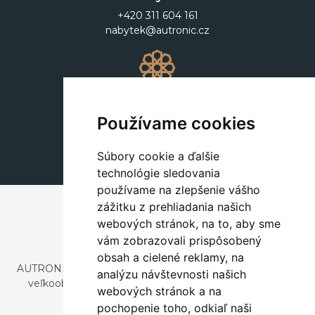
+420 311 604 161
nabytek@autronic.cz
Dekorácie
+420 311 604 182
Používame cookies
dekorace@autronic.cz
Súbory cookie a ďalšie
technológie sledovania
používame na zlepšenie vášho
zážitku z prehliadania našich
webových stránok, na to, aby sme
vám zobrazovali prispôsobený
obsah a cielené reklamy, na
AUTRONIC, s.r.o. je spoločnosť zaoberajúca sa dovozom a
analýzu návštevnosti našich
veľkoobchodným predajom dizajnového aj štýlového
webových stránok a na
nábytku a dekorácií.
pochopenie toho, odkiaľ naši