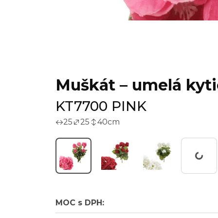
Muškát – umelá kyti
KT7700 PINK
25
25
40
cm
Worki
MOC s DPH: