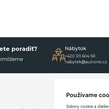
ete poradiť?
Nábytok
+420 311 604 161
pomôžeme
nabytek@autronic.cz
Používame coo
Súbory cookie a ďalšie