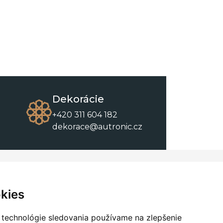
Dekorácie
+420 311 604 182
dekorace@autronic.cz
O spoločnosti
O nákupe
Kontakty
Obchodné podmienky
kies
O nás
Na stiahnutie
 technológie sledovania používame na zlepšenie