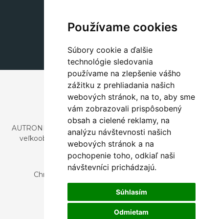
Dekorácie
+420 311 604 182
Používame cookies
dekorace@autronic.cz
Súbory cookie a ďalšie
technológie sledovania
používame na zlepšenie vášho
zážitku z prehliadania našich
webových stránok, na to, aby sme
vám zobrazovali prispôsobený
obsah a cielené reklamy, na
AUTRONIC, s.r.o. je spoločnosť zaoberajúca sa dovozom a
analýzu návštevnosti našich
veľkoobchodným predajom dizajnového aj štýlového
webových stránok a na
nábytku a dekorácií.
pochopenie toho, odkiaľ naši
Česká republika
návštevníci prichádzajú.
Chrustenice 270, 267 12 Loděnice u Berouna
Slovensko
Súhlasím
Nová 366, 032 02 Závažná Poruba
Odmietam