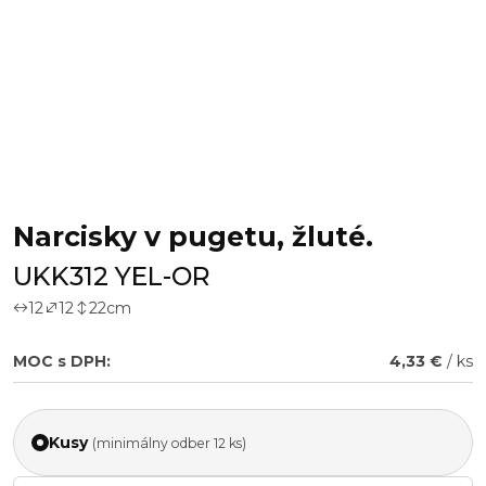
Narcisky v pugetu, žluté.
UKK312 YEL-OR
12
12
22
cm
MOC s DPH:
4,33 €
/ ks
Kusy
(minimálny odber 12 ks)