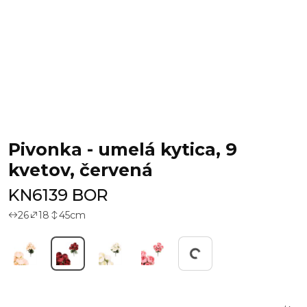
Pivonka - umelá kytica, 9
kvetov, červená
KN6139 BOR
26
18
45
cm
Working...