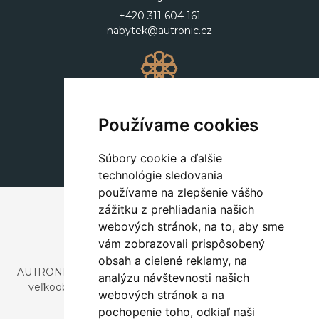
+420 311 604 161
nabytek@autronic.cz
Dekorácie
+420 311 604 182
Používame cookies
dekorace@autronic.cz
Súbory cookie a ďalšie
technológie sledovania
používame na zlepšenie vášho
zážitku z prehliadania našich
webových stránok, na to, aby sme
vám zobrazovali prispôsobený
obsah a cielené reklamy, na
AUTRONIC, s.r.o. je spoločnosť zaoberajúca sa dovozom a
analýzu návštevnosti našich
veľkoobchodným predajom dizajnového aj štýlového
webových stránok a na
nábytku a dekorácií.
pochopenie toho, odkiaľ naši