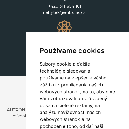
+420 311 604 161
nabytek@autronic.cz
Dekorácie
+420 311 604 182
Používame cookies
dekorace@autronic.cz
Súbory cookie a ďalšie
technológie sledovania
používame na zlepšenie vášho
zážitku z prehliadania našich
webových stránok, na to, aby sme
vám zobrazovali prispôsobený
obsah a cielené reklamy, na
AUTRONIC, s.r.o. je spoločnosť zaoberajúca sa dovozom a
analýzu návštevnosti našich
veľkoobchodným predajom dizajnového aj štýlového
webových stránok a na
nábytku a dekorácií.
pochopenie toho, odkiaľ naši