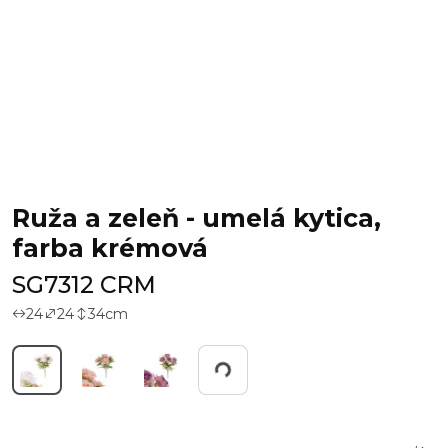
Ruža a zeleň - umelá kytica,
farba krémová
SG7312 CRM
24
24
34
cm
Working...