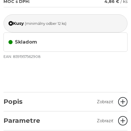
MOC s DPH:
4,86 €
/ ks
Kusy
(minimálny odber 12 ks)
Skladom
EAN: 8591957562908
Popis
Zobraziť
Parametre
Zobraziť