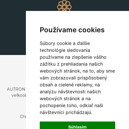
Dekorácie
+420 311 604 182
Používame cookies
dekorace@autronic.cz
Súbory cookie a ďalšie
technológie sledovania
používame na zlepšenie vášho
zážitku z prehliadania našich
webových stránok, na to, aby sme
vám zobrazovali prispôsobený
obsah a cielené reklamy, na
AUTRONIC, s.r.o. je spoločnosť zaoberajúca sa dovozom a
analýzu návštevnosti našich
veľkoobchodným predajom dizajnového aj štýlového
webových stránok a na
nábytku a dekorácií.
pochopenie toho, odkiaľ naši
Česká republika
návštevníci prichádzajú.
Chrustenice 270, 267 12 Loděnice u Berouna
Slovensko
Súhlasím