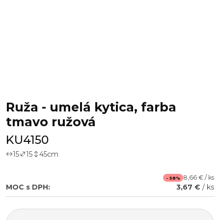
Ruža - umelá kytica, farba
tmavo ružová
KU4150
15
15
45
cm
8,66 € / ks
- 58%
MOC s DPH:
3,67 €
/ ks